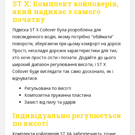
ST X: Комплект койловерів,
який надихає з самого
початку
Підвіска ST X Coilover була розроблена для
повсякденного водія, якому потрібно “обіймати”
повороти, зберігаючи при цьому комфорт на дорозі.
Прості, нескладні дорожні характеристики для тих,
хто хоче просто сісти і поїхати. Додайте до цього
широкий діапазон регулювання висоти, і ST X
Coilover буде виглядати так само досконало, як і
відчуватися.
Регульована по висоті
Композитна пружинна пластина
Захист від пилу та ударів
Індивідуально регулюється
по висоті
Комплекти койловерів ST XA забезпечують точне