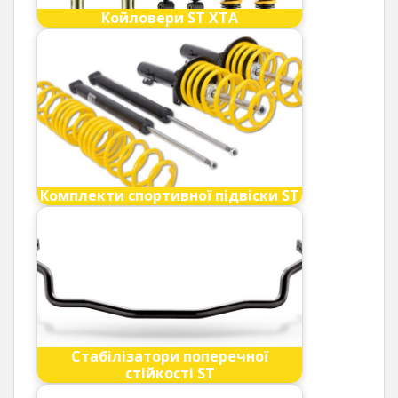
Койловери ST XTA
Комплекти спортивної підвіски ST
Стабілізатори поперечної
стійкості ST