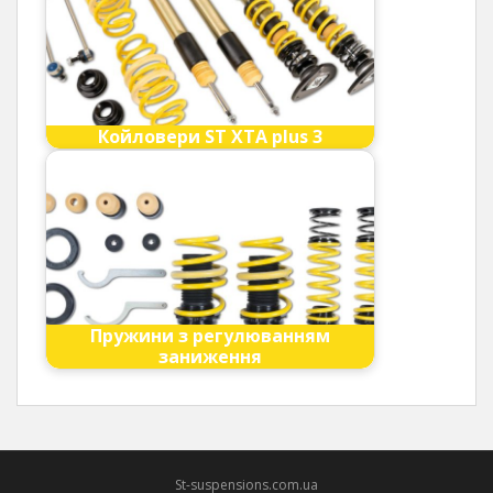
Койловери ST XTA plus 3
Пружини з регулюванням
заниження
St-suspensions.com.ua