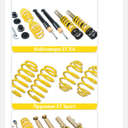
Койловери ST XA
Пружини ST Sport